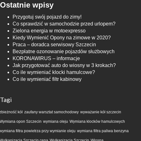
Ostatnie wpisy
Przygotuj swój pojazd do zimy!
Co sprawdzić w samochodzie przed urlopem?
Zielona energia w motoexpresso
Kiedy Wymienić Opony na zimowe w 2020?
Praca – doradca serwisowy Szczecin
Bezpłatne ozonowanie pojazdów służbowych
KORONAWIRUS – informacje
Jak przygotować auto do wiosny w 3 krokach?
Co ile wymieniać klocki hamulcowe?
Co ile wymieniać filtr kabinowy
Tagi
zbieżność kół
zaufany warsztat samochodowy
wyważanie kół szczecin
Wymiana opon Szczecin
wymiana oleju
Wymiana klocków hamulcowych
wymiana filtra powietrza przy wymianie oleju
wymiana filtra paliwa benzyna
Wulkanizacja Szczecin cena
Wulkanizacja Szczecin
Wiosna