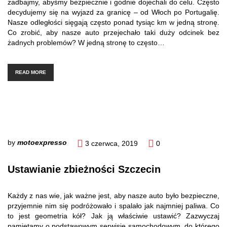
zadbajmy, abyśmy bezpiecznie i godnie dojechali do celu. Często
decydujemy się na wyjazd za granicę – od Włoch po Portugalię.
Nasze odległości sięgają często ponad tysiąc km w jedną stronę.
Co zrobić, aby nasze auto przejechało taki duży odcinek bez
żadnych problemów? W jedną stronę to często…
READ MORE
by
motoexpresso
3 czerwca, 2019
0
Ustawianie zbieżności Szczecin
Każdy z nas wie, jak ważne jest, aby nasze auto było bezpieczne,
przyjemnie nim się podróżowało i spalało jak najmniej paliwa. Co
to jest geometria kół? Jak ją właściwie ustawić? Zazwyczaj
pamiętamy o podstawowym serwisie samochodowym, do którego