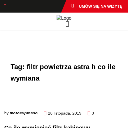
UMÓW SIĘ NA WIZYTĘ
Tag:
filtr powietrza astra h co ile
wymiana
by
motoexpresso
28 listopada, 2019
0
Co ile wymieniać filtr kabinowy