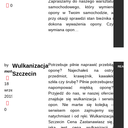
Zapraszamy do naszego warsztatu
0
samochodowego, który wymieni
opony w Twoim samochodzie, a
przy okazji sprawdzi stan bieżnika i
dokona wyważenia opony. Czy
wymiana opon…
Potrzebuje pilnie naprawić przebitą
by
Wulkanizacja
READ 
oponę? Najechałeś na ostry
motoexpresso
Szczecin
przedmiot, krawężnik, kawałek
szkła czy śrubę? Pilnie potrzebujesz
18
napompować miękką oponę?
września,
Przyjedź do nas, w naszej ofercie
2019
znajduje się wulkanizacja i serwis
opon. Nie martw się kolejką –
0
serwisem opon zajmujemy się
natychmiast i od ręki. Wulkanizacja
Szczecin Cena Zastanawiasz się,
jaka jest cena wulkanizacji i