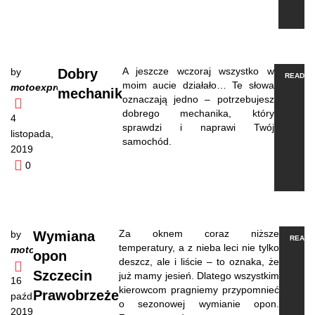
A jeszcze wczoraj wszystko w
by
Dobry
READ M
moim aucie działało… Te słowa
motoexpresso
mechanik
oznaczają jedno – potrzebujesz
dobrego mechanika, który
4
sprawdzi i naprawi Twój
listopada,
samochód.
2019
0
Za oknem coraz niższe
by
Wymiana
READ 
temperatury, a z nieba leci nie tylko
motoexpresso
opon
deszcz, ale i liście – to oznaka, że
Szczecin
już mamy jesień. Dlatego wszystkim
16
kierowcom pragniemy przypomnieć
Prawobrzeże
października,
o sezonowej wymianie opon.
2019