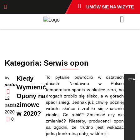
UMÓW SIĘ NA WIZYTĘ
Kategoria:
Serwis opon
To pytanie powróciło w ostatnich
by
Kiedy
READ 
dniach. Niedawno w Polsce
motoexpresso
Wymienić
temperatura spadła w okolice zera, na
Opony na
drogach zrobiło się ślisko, a w górach
12
spadł śnieg. Jednak już chwilę później
zimowe
października,
wróciło słońce i zrobiło się znacznie
2020
w 2020?
cieplej. Co robić? Zmieniać czy nie
0
zmieniać? Niestety, producenci opon
są zgodni, że trudno jest wskazać
jedną konkretną datę, w której…