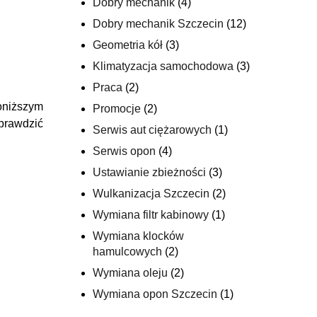
Dobry mechanik
(4)
Dobry mechanik Szczecin
(12)
Geometria kół
(3)
Klimatyzacja samochodowa
(3)
Praca
(2)
oniższym
Promocje
(2)
prawdzić
Serwis aut ciężarowych
(1)
Serwis opon
(4)
Ustawianie zbieżności
(3)
Wulkanizacja Szczecin
(2)
Wymiana filtr kabinowy
(1)
Wymiana klocków
hamulcowych
(2)
Wymiana oleju
(2)
Wymiana opon Szczecin
(1)