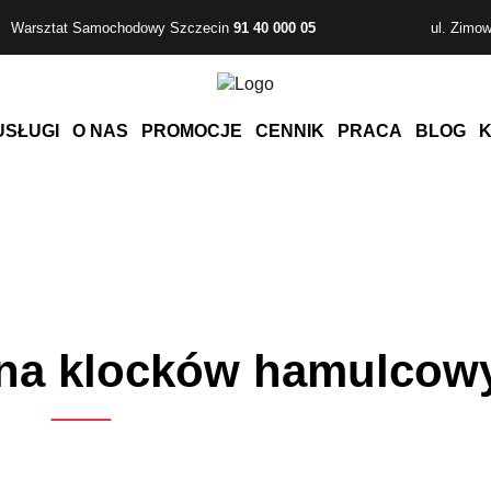
Warsztat Samochodowy Szczecin
91 40 000 05
ul. Zimo
USŁUGI
O NAS
PROMOCJE
CENNIK
PRACA
BLOG
K
na klocków hamulcow