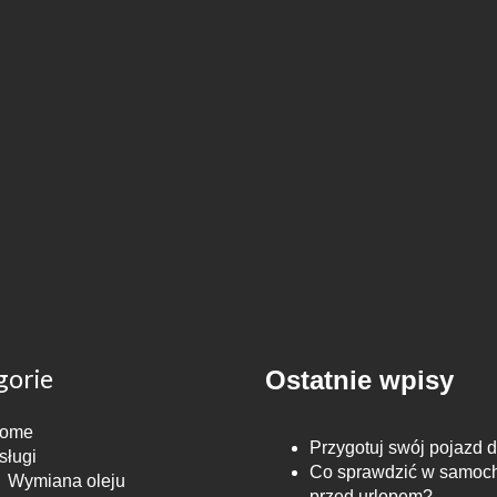
gorie
Ostatnie wpisy
ome
Przygotuj swój pojazd d
sługi
Co sprawdzić w samoc
Wymiana oleju
przed urlopem?