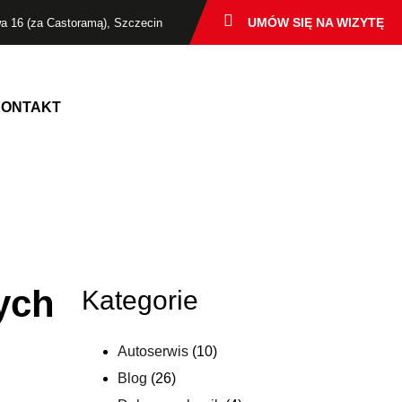
UMÓW SIĘ NA WIZYTĘ
wa 16 (za Castoramą), Szczecin
ONTAKT
ych
Kategorie
Autoserwis
(10)
Blog
(26)